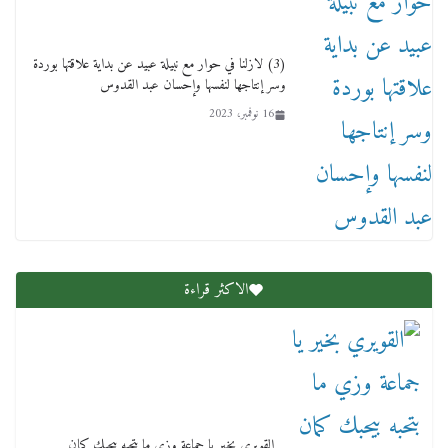
(3) لازلنا في حوار مع نبيلة عبيد عن بداية علاقتها بوردة
وسر إنتاجها لنفسها وإحسان عبد القدوس
16 نوفمبر، 2023
عاجل قيد حركته وهتك عرضه بالقوة”.. جنايات
دمنهور تصدر حيثيات حبس المتهم بالاعتداء على
الطفل ياسين
12 ديسمبر، 2025
الاكثر قراءة
لنا ان نفخر جمعيا إنجلترا تحتفل بمرور 10 سنوات
لأول فرع لمدارس لها بمصر في فينا بحضور ولي
العهد
2 أبريل، 2026
القويري بخير يا جماعة وزي ما بتحبه بيحبك كمان