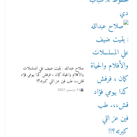
صلاح عبدالله : بقيت ضيف علي المسلسلات
والأفلام والحياة كمان ، فرفش كدا بيومي فؤاد
قش،،. طب فين عز اللي كبرته؟!!
31 ديسمبر، 2023