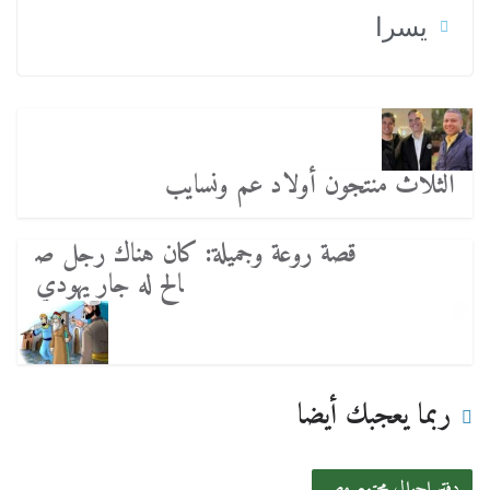
يسرا
الثلاث منتجون أولاد عم ونسايب
قصة روعة وجميلة: كان هناك رجل ص
الح له جار يهودي
ربما يعجبك أيضا
دفتر احوال مجتمع مصر