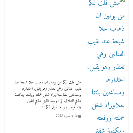
مش قلت لكم من يومين ان ذهاب حلا شيحة عند
نقيب الفنانين وهي تعتذر وهو يقبل. اعتذارها
ومسامحين بنتنا حلاوراه شغل عملته ووقعته ومكتمة
شفتم الشلالية في الوسط الفني شفتم الخيار
والفاقوس زي ما بقول لكم!!!!
15 ديسمبر، 2023