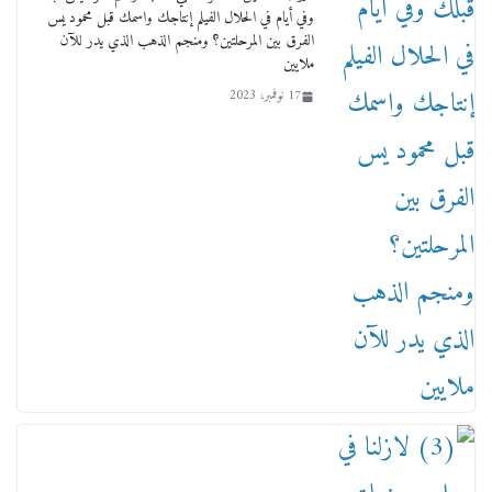
وفي أيام في الحلال الفيلم إنتاجك واسمك قبل محمود يس
الفرق بين المرحلتين؟ ومنجم الذهب الذي يدر للآن
ملايين
17 نوفمبر، 2023
من مذكراتي علي هامش الأفراح حته كدا كهارب
تودي تحت الشمس يا ورا الشمس ووصفة كيف
تكون سمسار فنانين لناس مش مفهومين
12 يناير، 2026