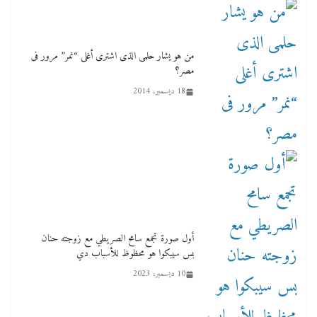
من هو يشار حلمى الذى اشترى أغلى “نمر” مرور فى
مصر؟
18 ديسمبر، 2014
أول صورة تجمع سامح الصريطي مع زوجته حنان
بس سيبكوا هو محظوظ للأسباب دي
10 ديسمبر، 2023