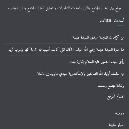
موقع يهتم باخبار المجتمع والفن واحدث التطورات والتحليل لقضايا المجتمع والفن الجديدة
أحدث المقالات
من كرامات النفيسة سيدتي السيدة نفيسة
هنا خلوة السيدة نفيسة رضي الله عنها… المكان اللي كانت تسيب فيه الدنيا كلها وتهرب لربنا.
رأى سيدنا الحسين عليه السلام بشارة جده
من سلسله أولياء الله الصالحين بالإسكندرية سيدي داوود بن ماخلا
برشامة مجتمع وصلحه
اقسام الموقع
بورتريه
اخبار خفيفة