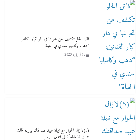
ورحل أبو القانون الدولي هكذا نعي المستشار سامح
عبد الحكم استاذه مفيد شهاب
15 فبراير، 2026
فاتن الحلو تكشف عن تجربتها في دار كبار الفنانين:
“دهب وكاميليا سندي في الحياة”
12 أبريل، 2025
لجنة النقل والمواصلات بمجلس النواب ترسم خارطة
طريق لتطوير المنظومة .. ومصيلحي يطالب بـ«لجان
نوعية متخصصة» وربط التمويل بالإنجاز.
4 فبراير، 2026
(5)لازال الحوار مع نبيلة عبيد صداقتك بوردة قالت
عملت لها مفاجأة في فندق باريس