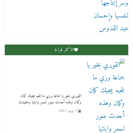
عاجل قيد حركته وهتك عرضه بالقوة”.. جنايات
دمنهور تصدر حيثيات حبس المتهم بالاعتداء على
الطفل ياسين
12 ديسمبر، 2025
الاكثر قراءة
لنا ان نفخر جمعيا إنجلترا تحتفل بمرور 10 سنوات
لأول فرع لمدارس لها بمصر في فينا بحضور ولي
العهد
القويري بخير يا جماعة وزي ما بتحبه بيحبك كمان
وكمان وهذه أحدث صور لسمر وابنتها وحفيدتها
2 أبريل، 2026
17 يونيو، 2023