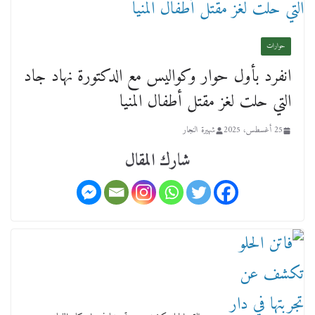
حوارات
انفرد بأول حوار وكواليس مع الدكتورة نهاد جاد
عن عمر يناهز ال99 عاما وشهر رحيل شقيق ميشيل
التي حلت لغز مقتل أطفال المنيا
أحد ودفنه في هدوء الأحد الماضي
18 فبراير، 2026
25 أغسطس، 2025
شهيرة النجار
شارك المقال
ورحل أبو القانون الدولي هكذا نعي المستشار سامح
عبد الحكم استاذه مفيد شهاب
15 فبراير، 2026