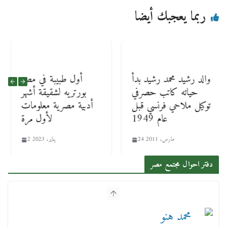
ربما يعجبك أيضا
والد رشيد محمد رشيد بدأ
أول طبيبة في مصر
حياته كاتب حصرفي
بورتريه لشقيقة أشهر
توكيل ملاحي فرنسي قبل
أدبية مصرية معلومات
عام 1949
لأول مرة
24 مارس، 2011
2 يناير، 2023
دفتر احوال مجتمع مصر