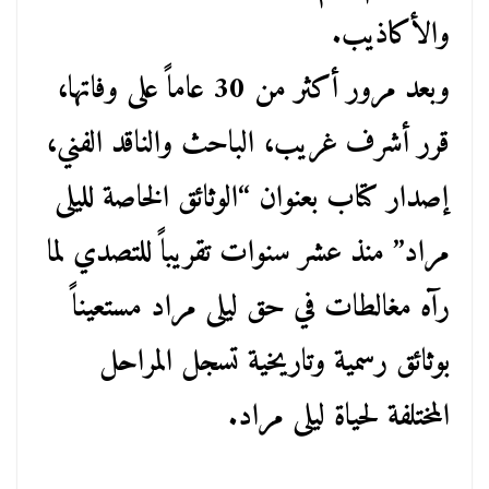
والأكاذيب.
وبعد مرور أكثر من 30 عاماً على وفاتها،
قرر أشرف غريب، الباحث والناقد الفني،
إصدار كتاب بعنوان “الوثائق الخاصة لليلى
مراد” منذ عشر سنوات تقريباً للتصدي لما
رآه مغالطات في حق ليلى مراد مستعيناً
بوثائق رسمية وتاريخية تسجل المراحل
المختلفة لحياة ليلى مراد.