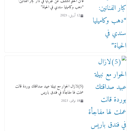
فاتن الحلو تكشف عن تجربتها في دار كبار الفنانين:
“دهب وكاميليا سندي في الحياة”
12 أبريل، 2025
لجنة النقل والمواصلات بمجلس النواب ترسم خارطة
طريق لتطوير المنظومة .. ومصيلحي يطالب بـ«لجان
نوعية متخصصة» وربط التمويل بالإنجاز.
4 فبراير، 2026
(5)لازال الحوار مع نبيلة عبيد صداقتك بوردة قالت
عملت لها مفاجأة في فندق باريس
18 نوفمبر، 2023