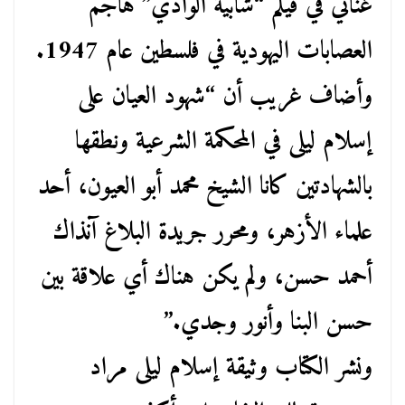
غنائي في فيلم “شابية الوادي” هاجم
العصابات اليهودية في فلسطين عام 1947.
وأضاف غريب أن “شهود العيان على
إسلام ليلى في المحكمة الشرعية ونطقها
بالشهادتين كانا الشيخ محمد أبو العيون، أحد
علماء الأزهر، ومحرر جريدة البلاغ آنذاك
أحمد حسن، ولم يكن هناك أي علاقة بين
حسن البنا وأنور وجدي.”
ونشر الكتاب وثيقة إسلام ليلى مراد