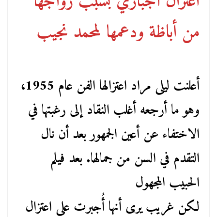
اعتزال اجباري بسبب زواجها
من أباظة ودعمها لمحمد نجيب
أعلنت ليلى مراد اعتزالها الفن عام 1955،
وهو ما أرجعه أغلب النقاد إلى رغبتها في
الاختفاء عن أعين الجمهور بعد أن نال
التقدم في السن من جمالها. بعد فيلم
الحبيب المجهول
لكن غريب يرى أنها أُجبرت على اعتزال