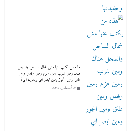
هذه من يكتب عنها مش شمال الساحل والسحل
هناك ومين شرب ومين عزم ومين رقص ومين
طلق ومين اتجوز ومين ابصر اي ومدرك اي؟
24 أغسطس، 2025