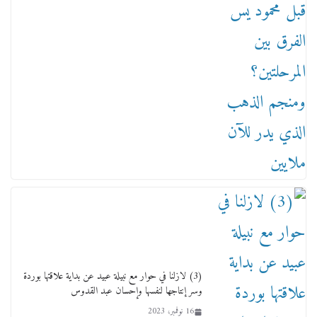
من مذكراتي علي هامش الأفراح حته كدا كهارب
تودي تحت الشمس يا ورا الشمس ووصفة كيف
تكون سمسار فنانين لناس مش مفهومين
12 يناير، 2026
(3) لازلنا في حوار مع نبيلة عبيد عن بداية علاقتها بوردة
وسر إنتاجها لنفسها وإحسان عبد القدوس
16 نوفمبر، 2023