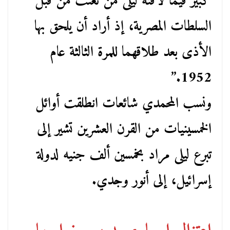
كبير فيما لاقته ليلى من تعنت من قبل
السلطات المصرية، إذ أراد أن يلحق بها
الأذى بعد طلاقهما للمرة الثالثة عام
1952.”
ونسب المحمدي شائعات انطلقت أوائل
الخمسينيات من القرن العشرين تشير إلى
تبرع ليلى مراد بخمسين ألف جنيه لدولة
إسرائيل، إلى أنور وجدي.