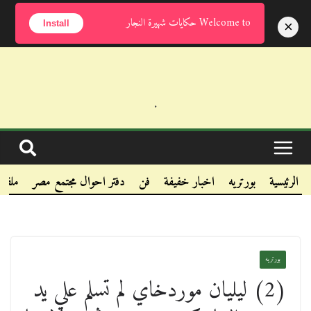
الجمعة, أغسطس 7, 2026
Welcome to حكايات شهيرة النجار
×
Install
.
.
.
الرئيسية
بورتريه
اخبار خفيفة
فن
دفتر احوال مجتمع مصر
ملفا
بورتريه
(2) ليليان موردخاي لم تسلم علي يد