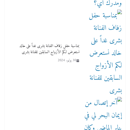
بمناسبة حفل زفاف الفنانة بشرى غداً على خالد
نستعرض لكم الأزواج السابقين للفنانة بشرى
30 يوليو، 2024