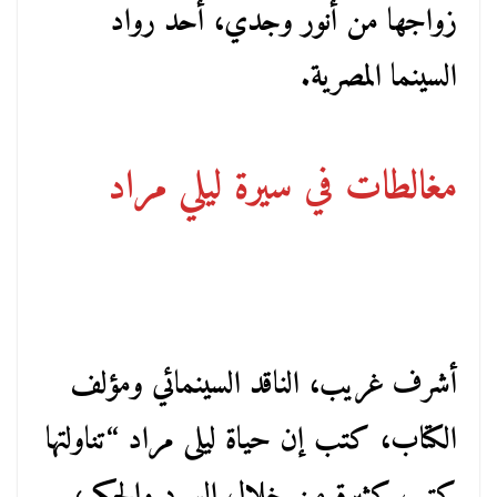
زواجها من أنور وجدي، أحد رواد
السينما المصرية.
مغالطات في سيرة ليلي مراد
أشرف غريب، الناقد السينمائي ومؤلف
الكتاب، كتب إن حياة ليلى مراد “تناولتها
كتب كثيرة من خلال السرد والحكي،