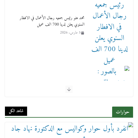
محمد هنو رئيس جمعيه رجال الأعمال في الافطار
السنوي يعلن لدينا 700 الف عميل
5 مارس، 2026
بالصور : بحضور الفريق كامل الوزير وزير النقل
وقيادات النقل البحري.. غرفة الملاحة تنظم حفل
إفطارها السنوي
شاهد الكل
حوارات
4 مارس، 2026