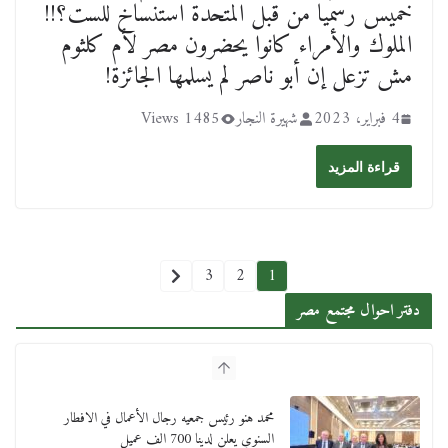
خميس رسميا من قبل المتحدة استنساخ للست؟!!
الملوك والأمراء كانوا يحضرون مصر لأم كلثوم
مش تزعل إن أبو ناصر لم يسلمها الجائزة!
4 فبراير، 2023
شهيرة النجار
1485 Views
قراءة المزيد
3
2
1
دفتر احوال مجتمع مصر
محمد هنو رئيس جمعيه رجال الأعمال في الافطار
السنوي يعلن لدينا 700 الف عميل