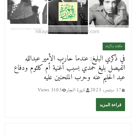
حكايات وذكريات
في ذكري البليغ: عندما حارب الأمير عبدالله
الفيصل بليغ حمدي بسبب أغنية أم كلثوم ودفاع
عبد الحليم عنه وحرب الملحنين عليه
17 سبتمبر، 2023
شهيرة النجار
3103 Views
قراءة المزيد