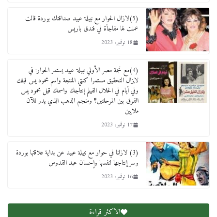
الطفل ياسين
(5)لازال الحوار مع نبيلة عبيد صداقتك بوردة قالت
12 ديسمبر، 2025
عملت لها مفاجأة في فندق باريس
18 نوفمبر، 2023
لنا ان نفخر جمعيا إنجلترا تحتفل بمرور 10 سنوات
لأول فرع لمدارس لها بمصر في فينا بحضور ولي
العهد
(4)مع نجمة مصر الأولي نبيلة عبيد يستمر الحوار: في
2 أبريل، 2026
لايزال التحقيق مستمرا كنتي المنتجة واسم محمود يس قبلك
وفي أيام في الحلال الفيلم إنتاجك واسمك قبل محمود يس
الفرق بين المرحلتين؟ ومنجم الذهب الذي يدر للآن
ملايين
17 نوفمبر، 2023
(3) لازلنا في حوار مع نبيلة عبيد عن بداية علاقتها بوردة
وسر إنتاجها لنفسها وإحسان عبد القدوس
16 نوفمبر، 2023
الاكثر قراءة