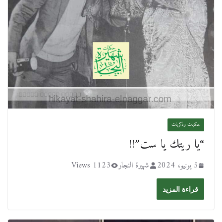
حكايات وذكريات
“يا ريتك يا ست”!!
5 يونيو، 2024
شهيرة النجار
1123 Views
قراءة المزيد