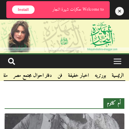
الخميس, أغسطس 6, 2026
Welcome to حكايات شهيرة النجار
×
Install
.
.
.
الرئيسية
بورتريه
اخبار خفيفة
فن
دفتر احوال مجتمع مصر
ملفا
أم كلثوم