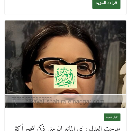
قراءة المزيد
اخبار خفيفة
مدحت العدل : اي المانع ان مني ذكي تنجح أكثر