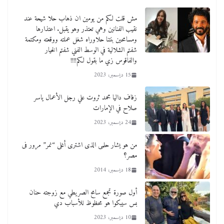
مش قلت لكم من يومين ان ذهاب حلا شيحة عند
نقيب الفنانين وهي تعتذر وهو يقبل. اعتذارها
ومسامحين بنتنا حلاوراه شغل عملته ووقعته ومكتمة
شفتم الشلالية في الوسط الفني شفتم الخيار
والفاقوس زي ما بقول لكم!!!!
15 ديسمبر، 2023
زفاف داليا محمد ثروت علي رجل الأعمال ياسر
صلاح في الإمارات
24 ديسمبر، 2023
من هو يشار حلمى الذى اشترى أغلى “نمر” مرور فى
مصر؟
18 ديسمبر، 2014
أول صورة تجمع سامح الصريطي مع زوجته حنان
بس سيبكوا هو محظوظ للأسباب دي
10 ديسمبر، 2023