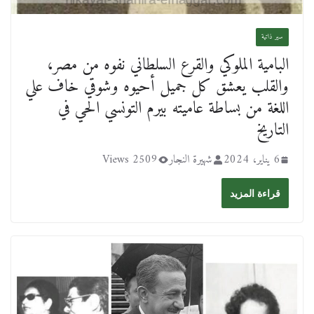
سير ذاتية
البامية الملوكي والقرع السلطاني نفوه من مصر،
والقلب يعشق كل جميل أحيوه وشوقي خاف علي
اللغة من بساطة عاميته بيرم التونسي الحي في
التاريخ
6 يناير، 2024
شهيرة النجار
2509 Views
قراءة المزيد