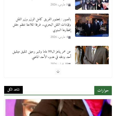
5 مارس، 2026
بالصور : بحضور الفريق كامل الوزير وزير النقل
وقيادات النقل البحري.. غرفة الملاحة تنظم حفل
إفطارها السنوي
4 مارس، 2026
عن عمر يناهز ال99 عاما وشهر رحيل شقيق ميشيل
أحد ودفنه في هدوء الأحد الماضي
18 فبراير، 2026
ورحل أبو القانون الدولي هكذا نعي المستشار سامح
عبد الحكم استاذه مفيد شهاب
شاهد الكل
حوارات
15 فبراير، 2026
لجنة النقل والمواصلات بمجلس النواب ترسم خارطة
طريق لتطوير المنظومة .. ومصيلحي يطالب بـ«لجان