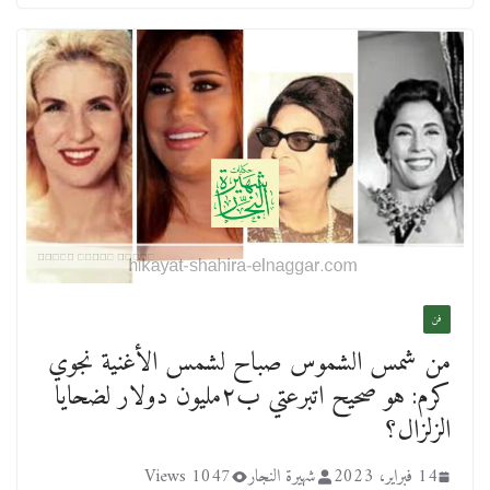
فن
من شمس الشموس صباح لشمس الأغنية نجوي
كرم: هو صحيح اتبرعتي ب٢مليون دولار لضحايا
الزلزال؟
14 فبراير، 2023
شهيرة النجار
1047 Views