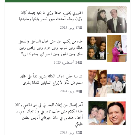
القويري بخير يا جماعة وزي ما بتحبه بيحبك كمان
وكمان وهذه أحدث صور لسمر وابنتها وحفيدتها
17 يونيو، 2023
هذه من يكتب عنها مش شمال الساحل والسحل
هناك ومين شرب ومين عزم ومين رقص ومين
طلق ومين اتجوز ومين ابصر اي ومدرك اي؟
24 أغسطس، 2025
بمناسبة حفل زفاف الفنانة بشرى غداً على خالد
نستعرض لكم الأزواج السابقين للفنانة بشرى
30 يوليو، 2024
آخر إتصال من إيمان البحر لي في يناير الماضي وكان
هذا الكلام مش حابب تزوريني وأنا تعبان أوي لما
أخف هنتقابل في سان جيوفاني أنا بس بطمن
عليكي
12 يوليو، 2023