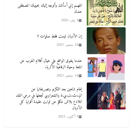
اللهــم إني أسألك وأتوجه إليك بحبيبك المصطفى
عندك
4 يناير، 2025
إن الأديان ليست فقط صلوات !!
24 سبتمبر، 2023
عندما يتفوق الواقع علي خيال أفلام الغرب عن
المتعة وحياة الرفاهية الأثرياء
14 سبتمبر، 2023
إلهام شاهين بعد التكريم وتصريحاتها عن
الم..ث..ل.ي.ة والشعراوي تجعلها في مرمي النقد
اللاذع بلاش نتكلم عن ثوابت عقيدة أقرتها كل
الأديان
9 أكتوبر، 2023