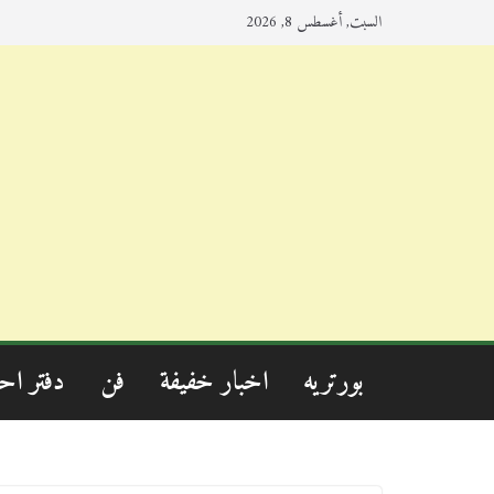
السبت, أغسطس 8, 2026
بورتريه
اخبار خفيفة
فن
دفتر اح