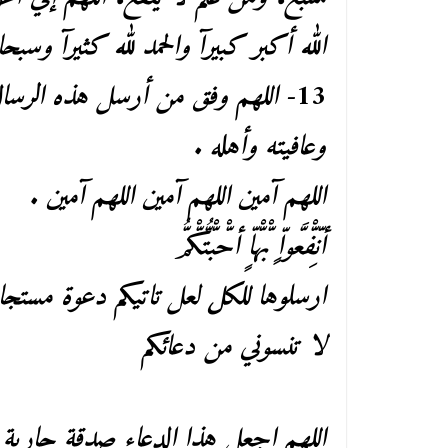
الله أكبر كبيرآ والحمد لله كثيرآ وسبحا
13-
اللهم وفق من أرسل هذه الرسالة
وعافيته وأهله .
اللهم آمين اللهم آمين اللهم آمين .
أنِّفّْعَّواٍّ بّْهّْاٍّ أحّْبّْتُّكّْمُّ
ارسلوها للكل لعل تاتيكم دعوة مستج
لا تنسوني من دعائكم
اللهم اجعل هذا الدعاء صدقة جارية عن