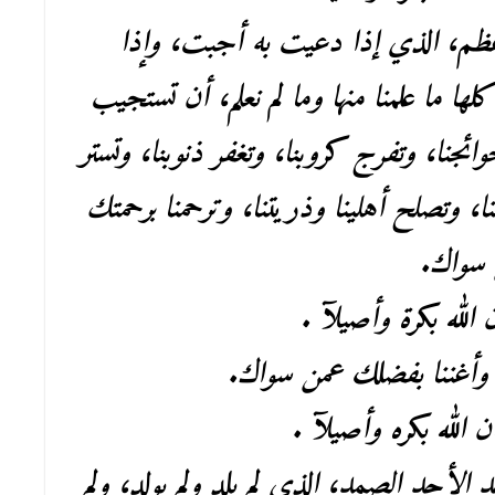
لأعظم، الذي إذا دعيت به أجبت، وإذا
ا ما علمنا منها وما لم نعلم، أن تستجيب
ائجنا، وتفرج كروبنا، وتغفر ذنوبنا، وتستر
نا، وتصلح أهلينا وذريتنا، وترحمنا برحمتك
ن سواك.
 الله بكرة وأصيلآ .
 وأغننا بفضلك عمن سواك.
ن الله بكره وأصيلآ .
حد الأحد الصمد، الذي لم يلد ولم يولد، ولم