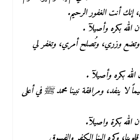
، إنك أنت الغفور الرحيم.
ن الله بكره وأصيلآ .
، وتضع وزري، وتُصلح أمري، وتغفر لي
 الله بكره وأصيلآ .
عيماً لا ينفد، ومرافقة نبينا محمد ﷺ في أعلى
ن الله بكرة واصيلآ.
قلوبنا، وكره إلينا الكفر والفسوق