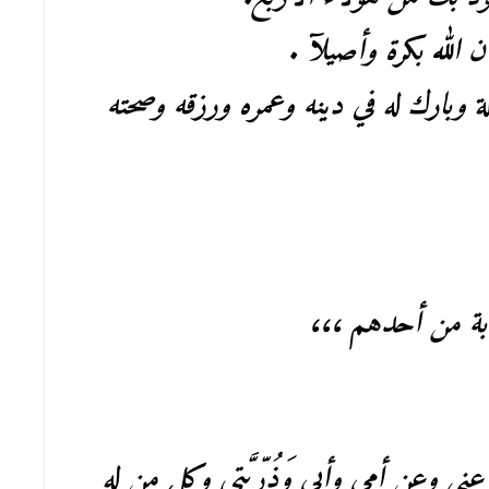
ن الله بكرة وأصيلآ .
 وبارك له في دينه وعمره ورزقه وصحته
ابة من أحدهم ،،،
ي وعن أمي وأبي وَذُرِّيَّتِي وكل من له