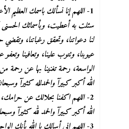
1-
اللهم إنا نسألك باسمك العظيم ا
سئلت به أعطيت، وبأسمائك الحسنى كله
لنا دعواتنا، وتحقق رغباتنا، وتقضي حو
عيوبنا، وتتوب علينا، وتعافينا وتعفو ع
الواسعة، رحمة تغنينا بها عن رحمة م
الله أكبر كبيرآ والحمدلله كثيرآ وسبحان
2-
اللهم اكفنا بحلالك عن حرامك،
الله أكبر كبيرآ والحمد لله كثيرآ وسبحا
3-
اللهم إني أسالك يا الله بأنك الوا