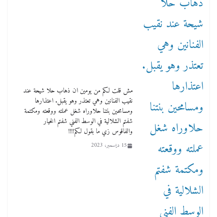
مش قلت لكم من يومين ان ذهاب حلا شيحة عند
نقيب الفنانين وهي تعتذر وهو يقبل. اعتذارها
ومسامحين بنتنا حلاوراه شغل عملته ووقعته ومكتمة
شفتم الشلالية في الوسط الفني شفتم الخيار
والفاقوس زي ما بقول لكم!!!!
15 ديسمبر، 2023