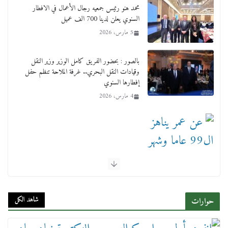
محمد هنو رئيس جمعيه رجال الأعمال في الافطار
السنوي يعلن لدينا 700 الف عميل
5 مارس، 2026
بالصور : بحضور الفريق كامل الوزير وزير النقل
وقيادات النقل البحري.. غرفة الملاحة تنظم حفل
إفطارها السنوي
4 مارس، 2026
عن عمر يناهز ال99 عاما وشهر رحيل شقيق ميشيل
أحد ودفنه في هدوء الأحد الماضي
18 فبراير، 2026
شاهد الكل
حوارات