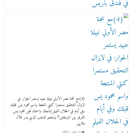
القويري ملك الدعاية لأشهر بسكويت في مصر
17 يناير، 2026
من مذكراتي علي هامش الأفراح حته كدا كهارب
تودي تحت الشمس يا ورا الشمس ووصفة كيف
(4)مع نجمة مصر الأولي نبيلة عبيد يستمر الحوار: في
تكون سمسار فنانين لناس مش مفهومين
لايزال التحقيق مستمرا كنتي المنتجة واسم محمود يس قبلك
12 يناير، 2026
وفي أيام في الحلال الفيلم إنتاجك واسمك قبل محمود يس
الفرق بين المرحلتين؟ ومنجم الذهب الذي يدر للآن
ملايين
17 نوفمبر، 2023