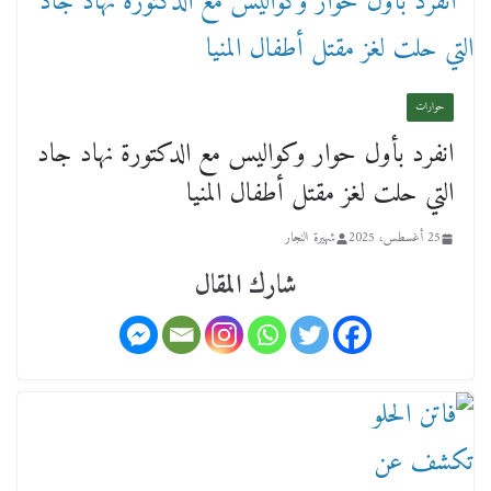
ورحل أبو القانون الدولي هكذا نعي المستشار سامح
عبد الحكم استاذه مفيد شهاب
حوارات
15 فبراير، 2026
انفرد بأول حوار وكواليس مع الدكتورة نهاد جاد
التي حلت لغز مقتل أطفال المنيا
25 أغسطس، 2025
شهيرة النجار
شارك المقال
لجنة النقل والمواصلات بمجلس النواب ترسم خارطة
طريق لتطوير المنظومة .. ومصيلحي يطالب بـ«لجان
نوعية متخصصة» وربط التمويل بالإنجاز.
4 فبراير، 2026