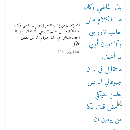
آخر إتصال من إيمان البحر لي في يناير الماضي وكان
هذا الكلام مش حابب تزوريني وأنا تعبان أوي لما
أخف هنتقابل في سان جيوفاني أنا بس بطمن
عليكي
12 يوليو، 2023