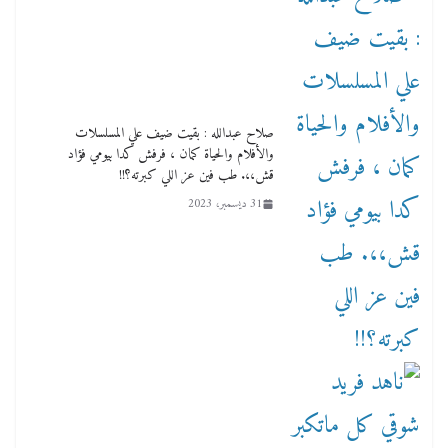
صلاح عبدالله : بقيت ضيف علي المسلسلات
والأفلام والحياة كمان ، فرفش كدا بيومي فؤاد
قش،،. طب فين عز اللي كبرته؟!!
31 ديسمبر، 2023