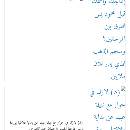
عاجل قيد حركته وهتك عرضه بالقوة”.. جنايات
دمنهور تصدر حيثيات حبس المتهم بالاعتداء على
الطفل ياسين
12 ديسمبر، 2025
(3) لازلنا في حوار مع نبيلة عبيد عن بداية علاقتها بوردة
وسر إنتاجها لنفسها وإحسان عبد القدوس