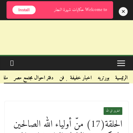
الخميس, أغسطس 6, 2026
Welcome to حكايات شهيرة النجار
×
Install
.
.
الرئيسية
بورتريه
اخبار خفيفة
فن
دفتر احوال مجتمع مصر
ملفا
.
الطريق الي الله
الحلقة(17) منّ أولياء الله الصالحين