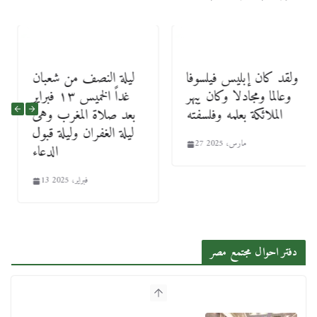
ولقد كان إبليس فيلسوفا
ليلة النصف من شعبان
وعالما ومجادلا وكان يبهر
غداً الخميس ١٣ فبراير
الملائكة بعلمه وفلسفته
بعد صلاة المغرب وهى
ليلة الغفران وليلة قبول
27 مارس، 2025
الدعاء
13 فبراير، 2025
دفتر احوال مجتمع مصر