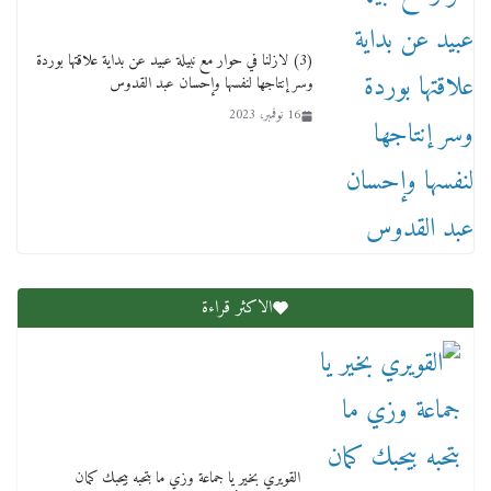
(3) لازلنا في حوار مع نبيلة عبيد عن بداية علاقتها بوردة
وسر إنتاجها لنفسها وإحسان عبد القدوس
16 نوفمبر، 2023
عاجل قيد حركته وهتك عرضه بالقوة”.. جنايات
دمنهور تصدر حيثيات حبس المتهم بالاعتداء على
الطفل ياسين
12 ديسمبر، 2025
الاكثر قراءة
لنا ان نفخر جمعيا إنجلترا تحتفل بمرور 10 سنوات
لأول فرع لمدارس لها بمصر في فينا بحضور ولي
القويري بخير يا جماعة وزي ما بتحبه بيحبك كمان
العهد