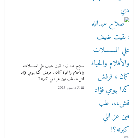
صلاح عبدالله : بقيت ضيف علي المسلسلات
والأفلام والحياة كمان ، فرفش كدا بيومي فؤاد
قش،،. طب فين عز اللي كبرته؟!!
31 ديسمبر، 2023