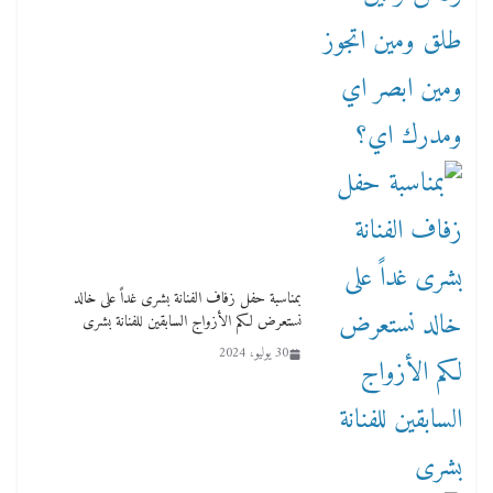
بمناسبة حفل زفاف الفنانة بشرى غداً على خالد
نستعرض لكم الأزواج السابقين للفنانة بشرى
30 يوليو، 2024