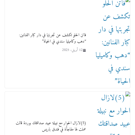
ورحل أبو القانون الدولي هكذا نعي المستشار سامح
عبد الحكم استاذه مفيد شهاب
15 فبراير، 2026
فاتن الحلو تكشف عن تجربتها في دار كبار الفنانين:
“دهب وكاميليا سندي في الحياة”
12 أبريل، 2025
لجنة النقل والمواصلات بمجلس النواب ترسم خارطة
طريق لتطوير المنظومة .. ومصيلحي يطالب بـ«لجان
نوعية متخصصة» وربط التمويل بالإنجاز.
4 فبراير، 2026
(5)لازال الحوار مع نبيلة عبيد صداقتك بوردة قالت
عملت لها مفاجأة في فندق باريس