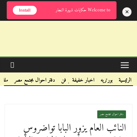
السبت, أغسطس 8, 2026
Welcome to حكايات شهيرة النجار
×
Install
.
.
الرئيسية
بورتريه
اخبار خفيفة
فن
دفتر احوال مجتمع مصر
ملفا
.
دفتر احوال مجتمع مصر
النائب العام يزور البابا تواضروس