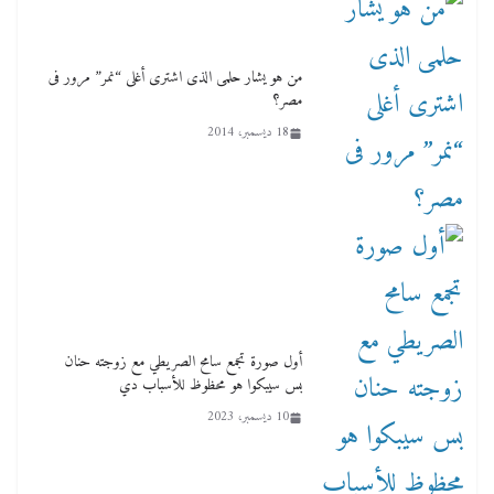
من هو يشار حلمى الذى اشترى أغلى “نمر” مرور فى
مصر؟
18 ديسمبر، 2014
أول صورة تجمع سامح الصريطي مع زوجته حنان
بس سيبكوا هو محظوظ للأسباب دي
10 ديسمبر، 2023