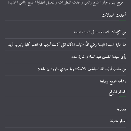
موقع يهتم باخبار المجتمع والفن واحدث التطورات والتحليل لقضايا المجتمع والفن الجديدة
أحدث المقالات
من كرامات النفيسة سيدتي السيدة نفيسة
هنا خلوة السيدة نفيسة رضي الله عنها… المكان اللي كانت تسيب فيه الدنيا كلها وتهرب لربنا.
رأى سيدنا الحسين عليه السلام بشارة جده
من سلسله أولياء الله الصالحين بالإسكندرية سيدي داوود بن ماخلا
برشامة مجتمع وصلحه
اقسام الموقع
بورتريه
اخبار خفيفة