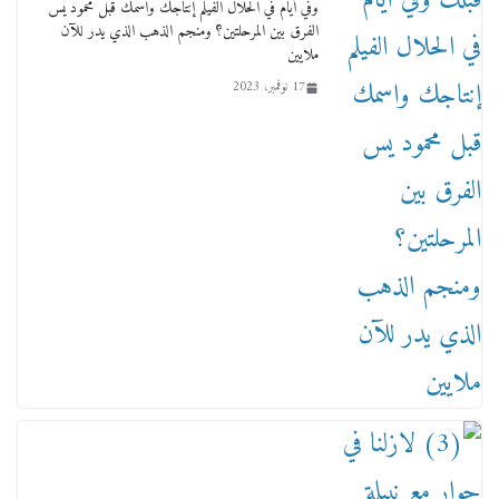
وفي أيام في الحلال الفيلم إنتاجك واسمك قبل محمود يس
الفرق بين المرحلتين؟ ومنجم الذهب الذي يدر للآن
ملايين
17 نوفمبر، 2023
من مذكراتي علي هامش الأفراح حته كدا كهارب
تودي تحت الشمس يا ورا الشمس ووصفة كيف
تكون سمسار فنانين لناس مش مفهومين
12 يناير، 2026