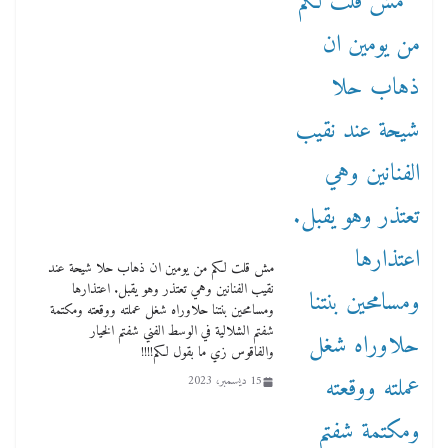
مش قلت لكم من يومين ان ذهاب حلا شيحة عند
نقيب الفنانين وهي تعتذر وهو يقبل. اعتذارها
ومسامحين بنتنا حلاوراه شغل عملته ووقعته ومكتمة
شفتم الشلالية في الوسط الفني شفتم الخيار
والفاقوس زي ما بقول لكم!!!!
15 ديسمبر، 2023