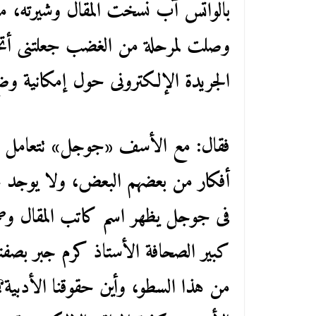
بالواتس آب نسخت المقال وشيرته، 
وصلت لمرحلة من الغضب جعلتنى أتح
الجريدة الإلكترونى حول إمكانية وض
فقال: مع الأسف «جوجل» تتعامل م
أفكار من بعضهم البعض، ولا يوجد م
فى جوجل يظهر اسم كاتب المقال وصحي
كبير الصحافة الأستاذ كرم جبر بصفته
من هذا السطو، وأين حقوقنا الأدبية