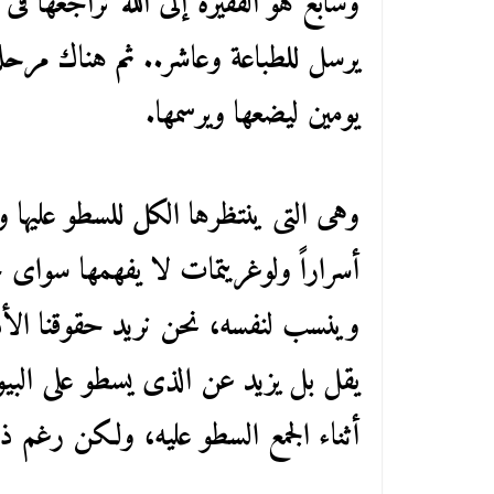
وسابع هو الفقيرة إلى الله تراجعها فى 
يرسل للطباعة وعاشر.. ثم هناك مرحلة 
يومين ليضعها ويرسمها.
وهى التى ينتظرها الكل للسطو عليها 
أسراراً ولوغريتمات لا يفهمها سواى
وينسب لنفسه، نحن نريد حقوقنا الأدب
يقل بل يزيد عن الذى يسطو على البي
أثناء الجمع السطو عليه، ولكن رغم 