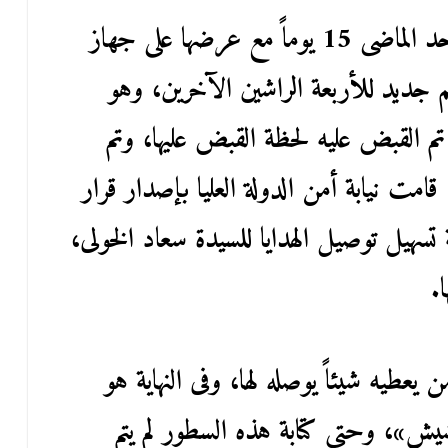
سعاد الخولى تم تجديد حبسها يوم الأحد الماضى 15 يوماً مع عرضها على جهاز
 جديد للأربعة الراشين الآخرين، وهو
م القبض عليه لحظة القبض عليها، وتم
مت نيابة أمن الدولة العليا بإصدار قرار
 بتهمة تسهيل توصيل الهدايا للسيدة سعاد الخولى،
.
عطيه شيئاً يوصله لها، وفى النهاية هو
ش»، وحتى كتابة هذه السطور لم يتم