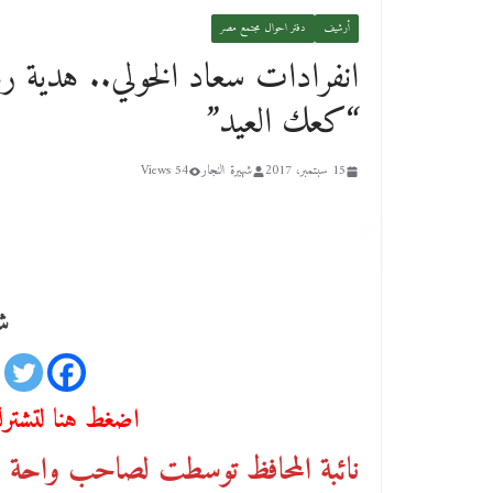
أرشيف
دفتر احوال مجتمع مصر
“كعك العيد”
15 سبتمبر، 2017
شهيرة النجار
54 Views
شا
اضغط هنا لتشترك 
نائبة المحافظ توسطت لصاحب واحة