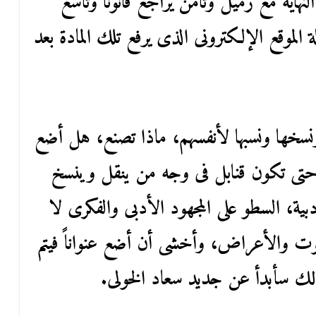
النهاية مع زميل وثامن يراجع قانوناً وتاسع
الموقع الإلكترونى الذى يرفع تلك المادة بعد
ونسخها ونسبها لأنفسهم، ماذا تصنع، هل أضع
 حتى تكون قنابل فى وجه من ينقل وينسخ
ية، السطو على المجهود الأدبى والفكرى لا
وت والأعراض، وأخشى أن أضع عنواناً فيتم
ذلك سأبدأ عن جديد سعاد الخولى.