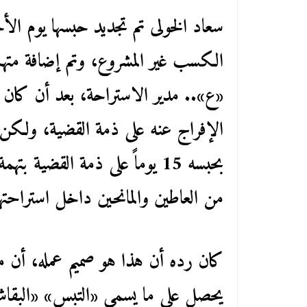
الكسب غير المشروع، وتم إضافة متهم
«ع».. مدير الاستراحة، بعد أن كان ت
الإفراج عنه على ذمة القضية، ولكن قا
بحبسه 15 يوماً على ذمة القضية
من العاطين والمانحين داخل استراحتها
كان رده أن هذا هو صميم عمله، أن من ي
يحصل على ما يسمى «التبس» «البقاشي