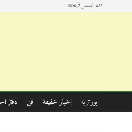
الجمعة, أغسطس 7, 2026
بورتريه
اخبار خفيفة
فن
دفتر اح