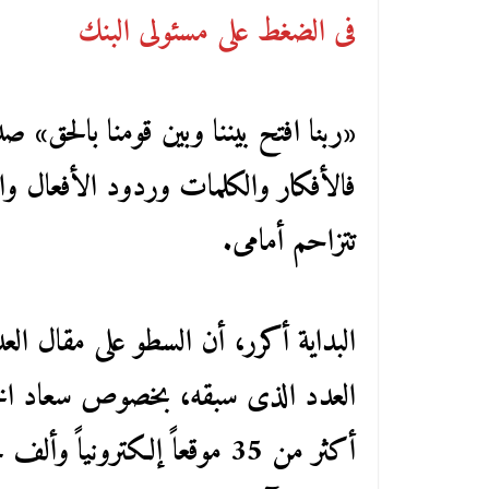
فى الضغط على مسئولى البنك
«ربنا افتح بيننا وبين قومنا بالحق» ص
فالأفكار والكلمات وردود الأفعال و
تتزاحم أمامى.
البداية أكرر، أن السطو على مقال ال
العدد الذى سبقه، بخصوص سعاد الخ
أكثر من 35 موقعاً إلكترون