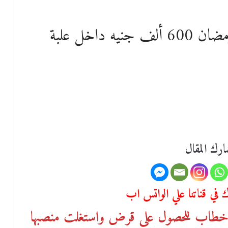
انفرادات سعاد الخولي.. هدية رمضان 600 ألف جنيه داخل علبة
رك المقال
في قناتنا علي الواتس اب
 خطاب للحصول على قرض واستغلت منصبها