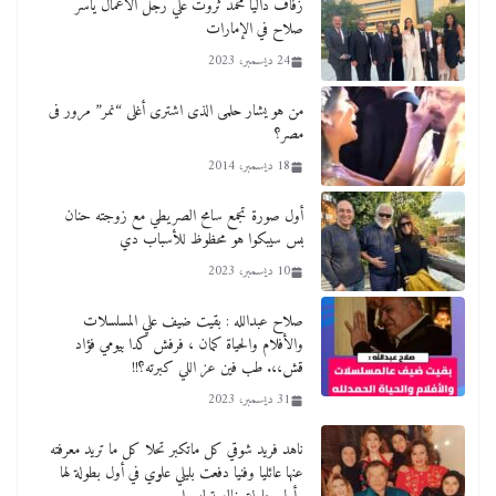
زفاف داليا محمد ثروت علي رجل الأعمال ياسر
صلاح في الإمارات
24 ديسمبر، 2023
من هو يشار حلمى الذى اشترى أغلى “نمر” مرور فى
مصر؟
18 ديسمبر، 2014
أول صورة تجمع سامح الصريطي مع زوجته حنان
بس سيبكوا هو محظوظ للأسباب دي
10 ديسمبر، 2023
صلاح عبدالله : بقيت ضيف علي المسلسلات
والأفلام والحياة كمان ، فرفش كدا بيومي فؤاد
قش،،. طب فين عز اللي كبرته؟!!
31 ديسمبر، 2023
ناهد فريد شوقي كل ماتكبر تحلا كل ما تريد معرفته
عنها عائليا وفنيا دفعت بليلي علوي في أول بطولة لها