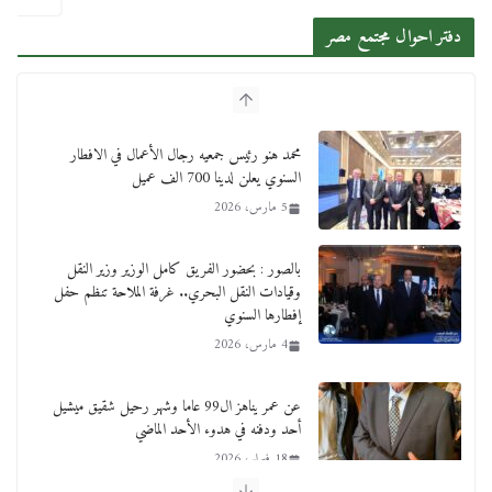
دفتر احوال مجتمع مصر
محمد هنو رئيس جمعيه رجال الأعمال في الافطار
السنوي يعلن لدينا 700 الف عميل
5 مارس، 2026
بالصور : بحضور الفريق كامل الوزير وزير النقل
وقيادات النقل البحري.. غرفة الملاحة تنظم حفل
إفطارها السنوي
4 مارس، 2026
عن عمر يناهز ال99 عاما وشهر رحيل شقيق ميشيل
أحد ودفنه في هدوء الأحد الماضي
18 فبراير، 2026