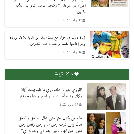
الفرق بين المرحلتين؟ ومنجم الذهب الذي يدر للآن
ملايين
17 نوفمبر، 2023
(3) لازلنا في حوار مع نبيلة عبيد عن بداية علاقتها بوردة
وسر إنتاجها لنفسها وإحسان عبد القدوس
16 نوفمبر، 2023
الاكثر قراءة
القويري بخير يا جماعة وزي ما بتحبه بيحبك كمان
وكمان وهذه أحدث صور لسمر وابنتها وحفيدتها
17 يونيو، 2023
هذه من يكتب عنها مش شمال الساحل والسحل
هناك ومين شرب ومين عزم ومين رقص ومين
طلق ومين اتجوز ومين ابصر اي ومدرك اي؟