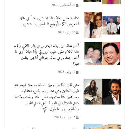
24 أغسطس، 2025
بمناسبة حفل زفاف الفنانة بشرى غداً على خالد
نستعرض لكم الأزواج السابقين للفنانة بشرى
30 يوليو، 2024
آخر إتصال من إيمان البحر لي في يناير الماضي وكان
هذا الكلام مش حابب تزوريني وأنا تعبان أوي لما
أخف هنتقابل في سان جيوفاني أنا بس بطمن
عليكي
12 يوليو، 2023
مش قلت لكم من يومين ان ذهاب حلا شيحة عند
نقيب الفنانين وهي تعتذر وهو يقبل. اعتذارها
ومسامحين بنتنا حلاوراه شغل عملته ووقعته ومكتمة
شفتم الشلالية في الوسط الفني شفتم الخيار
والفاقوس زي ما بقول لكم!!!!
15 ديسمبر، 2023