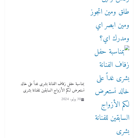
بمناسبة حفل زفاف الفنانة بشرى غداً على خالد
نستعرض لكم الأزواج السابقين للفنانة بشرى
30 يوليو، 2024