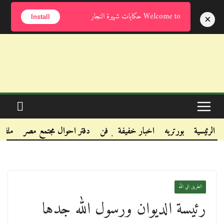
الأحد, أغسطس 9, 2026
Welcome to حكايات شهيرة النجار
×
Install
.
.
الرئيسية
بورتريه
اخبار خفيفة
فن
دفتر احوال مجتمع مصر
ملفا
.
الطريق الي الله
رئيسة الديوان ورسول الله جدها