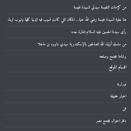
من كرامات النفيسة سيدتي السيدة نفيسة
هنا خلوة السيدة نفيسة رضي الله عنها… المكان اللي كانت تسيب فيه الدنيا كلها وتهرب لربنا.
رأى سيدنا الحسين عليه السلام بشارة جده
من سلسله أولياء الله الصالحين بالإسكندرية سيدي داوود بن ماخلا
برشامة مجتمع وصلحه
اقسام الموقع
بورتريه
اخبار خفيفة
فن
دفتر احوال مجتمع مصر