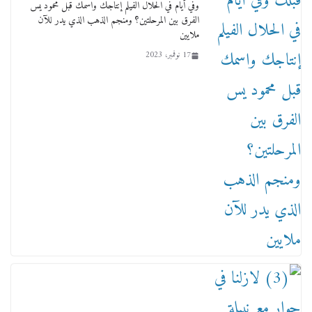
وفي أيام في الحلال الفيلم إنتاجك واسمك قبل محمود يس
الفرق بين المرحلتين؟ ومنجم الذهب الذي يدر للآن
ملايين
17 نوفمبر، 2023
من مذكراتي علي هامش الأفراح حته كدا كهارب
تودي تحت الشمس يا ورا الشمس ووصفة كيف
تكون سمسار فنانين لناس مش مفهومين
12 يناير، 2026