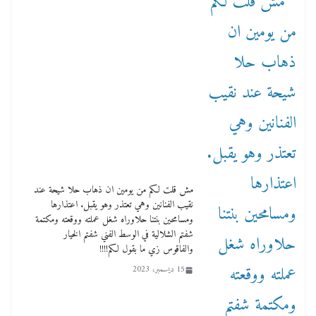
مش قلت لكم من يومين ان ذهاب حلا شيحة عند
نقيب الفنانين وهي تعتذر وهو يقبل. اعتذارها
ومسامحين بنتنا حلاوراه شغل عملته ووقعته ومكتمة
شفتم الشلالية في الوسط الفني شفتم الخيار
والفاقوس زي ما بقول لكم!!!!
15 ديسمبر، 2023