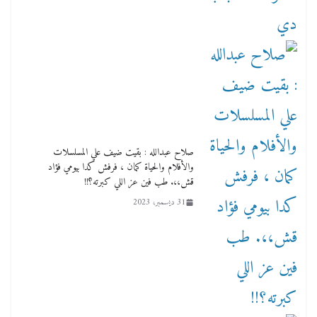
صلاح عبدالله : بقيت ضيف علي المسلسلات
والأفلام والحياة كمان ، فرفش كدا بيومي فؤاد
قش،،. طب فين عز اللي كبرته؟!!
31 ديسمبر، 2023