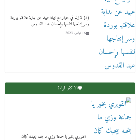
(3) لازلنا في حوار مع نبيلة عبيد عن بداية علاقتها بوردة
وسر إنتاجها لنفسها وإحسان عبد القدوس
16 نوفمبر، 2023
عاجل قيد حركته وهتك عرضه بالقوة”.. جنايات
دمنهور تصدر حيثيات حبس المتهم بالاعتداء على
الطفل ياسين
12 ديسمبر، 2025
الاكثر قراءة
لنا ان نفخر جمعيا إنجلترا تحتفل بمرور 10 سنوات
لأول فرع لمدارس لها بمصر في فينا بحضور ولي
القويري بخير يا جماعة وزي ما بتحبه بيحبك كمان