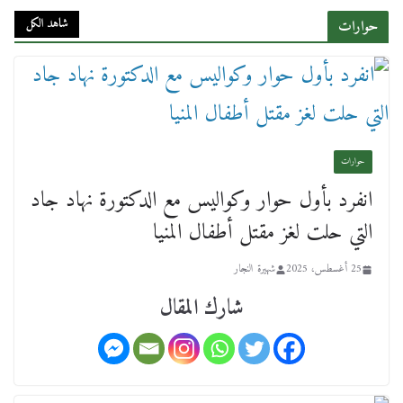
وقيادات النقل البحري.. غرفة الملاحة تنظم حفل
إفطارها السنوي
شاهد الكل
حوارات
4 مارس، 2026
حوارات
انفرد بأول حوار وكواليس مع الدكتورة نهاد جاد
عن عمر يناهز ال99 عاما وشهر رحيل شقيق ميشيل
التي حلت لغز مقتل أطفال المنيا
أحد ودفنه في هدوء الأحد الماضي
18 فبراير، 2026
25 أغسطس، 2025
شهيرة النجار
شارك المقال