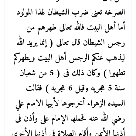
الصرخه تعنى ضرب الشيطان لهذا المولود
أما أهل البيت فالله تعالى طهرهم من
رجس الشيطان قال تعالى ( إنما يريد الله
ليذهب عنكم الرجس أهل البيت ويطهركم
تطهيرا ) وكان ذلك فى ( 5 من شعبان
سنة 5 هجريه وقيل 6 هجريه ) فقالت
السيده الزهراء أخرجوها لأبيها الامام علي
رضي الله عنه فحملها الإمام على وأذن فى
أذنها الأيمن وأقام الصلاة فى أذنها الأخرى