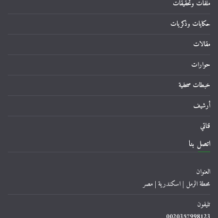
ملفات وتحقيقات
حكايات وذكريات
مقالات
حوارات
خبطات صحفية
أرشيف
قناتي
اتصل بنا
العنوان
محطة الرمل | اسكندرية | مصر
تليفون
0020357998123