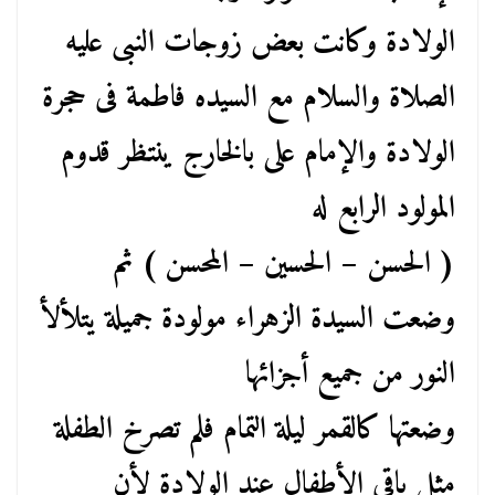
الولادة وكانت بعض زوجات النبى عليه
الصلاة والسلام مع السيده فاطمة فى حجرة
الولادة والإمام على بالخارج ينتظر قدوم
المولود الرابع له
( الحسن – الحسين – المحسن ) ثم
وضعت السيدة الزهراء مولودة جميلة يتلألأ
النور من جميع أجزائها
وضعتها كالقمر ليلة التمام فلم تصرخ الطفلة
مثل باقى الأطفال عند الولادة لأن