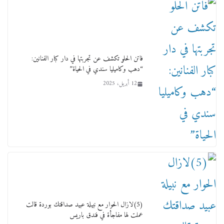
ورحل أبو القانون الدولي هكذا نعي المستشار سامح
عبد الحكم استاذه مفيد شهاب
15 فبراير، 2026
فاتن الحلو تكشف عن تجربتها في دار كبار الفنانين:
“دهب وكاميليا سندي في الحياة”
12 أبريل، 2025
لجنة النقل والمواصلات بمجلس النواب ترسم خارطة
طريق لتطوير المنظومة .. ومصيلحي يطالب بـ«لجان
نوعية متخصصة» وربط التمويل بالإنجاز.
4 فبراير، 2026
(5)لازال الحوار مع نبيلة عبيد صداقتك بوردة قالت
عملت لها مفاجأة في فندق باريس