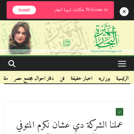
السبت, أغسطس 8, 2026
Welcome to حكايات شهيرة النجار
×
Install
.
.
.
الرئيسية
بورتريه
اخبار خفيفة
فن
دفتر احوال مجتمع مصر
ملفا
فن
عملنا الشركة دي عشان نكرم المتوفي