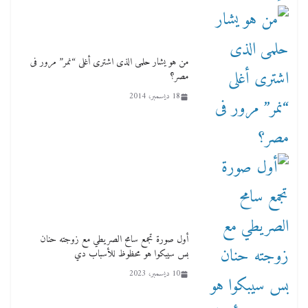
من هو يشار حلمى الذى اشترى أغلى “نمر” مرور فى
مصر؟
18 ديسمبر، 2014
أول صورة تجمع سامح الصريطي مع زوجته حنان
بس سيبكوا هو محظوظ للأسباب دي
10 ديسمبر، 2023