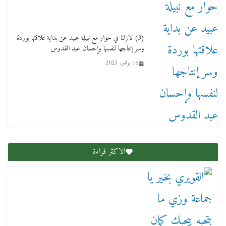
(3) لازلنا في حوار مع نبيلة عبيد عن بداية علاقتها بوردة
وسر إنتاجها لنفسها وإحسان عبد القدوس
16 نوفمبر، 2023
عاجل قيد حركته وهتك عرضه بالقوة”.. جنايات
دمنهور تصدر حيثيات حبس المتهم بالاعتداء على
الطفل ياسين
12 ديسمبر، 2025
الاكثر قراءة
لنا ان نفخر جمعيا إنجلترا تحتفل بمرور 10 سنوات
لأول فرع لمدارس لها بمصر في فينا بحضور ولي