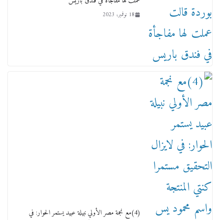
عملت لها مفاجأة في فندق باريس
18 نوفمبر، 2023
ماذا تعرف عن القويري غير انه بتاع الشمعدان
والإعلانات ؟
18 يناير، 2026
وفاة أسطورة الثمانيات وجيل العصر الذهبي طاهر
القويري ملك الدعاية لأشهر بسكويت في مصر
(4)مع نجمة مصر الأولي نبيلة عبيد يستمر الحوار: في
17 يناير، 2026