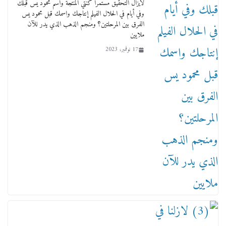
لايزال التحقيق مستمرا كنتي المنتجة واسم محمود يس قبلك
وفي أيام في الحلال الفيلم إنتاجك واسمك قبل محمود يس
الفرق بين المرحلتين؟ ومنجم الذهب الذي يدر للآن
ملايين
17 نوفمبر، 2023
من مذكراتي علي هامش الأفراح حته كدا كهارب
تودي تحت الشمس يا ورا الشمس ووصفة كيف
تكون سمسار فنانين لناس مش مفهومين
12 يناير، 2026