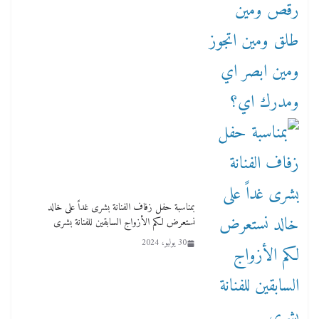
بمناسبة حفل زفاف الفنانة بشرى غداً على خالد
نستعرض لكم الأزواج السابقين للفنانة بشرى
30 يوليو، 2024