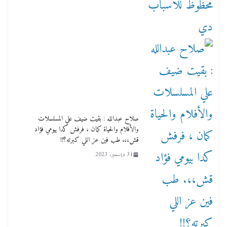
صلاح عبدالله : بقيت ضيف علي المسلسلات
والأفلام والحياة كمان ، فرفش كدا بيومي فؤاد
قش،،. طب فين عز اللي كبرته؟!!
31 ديسمبر، 2023