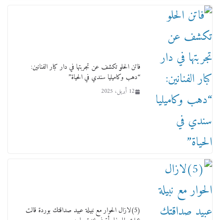
ورحل أبو القانون الدولي هكذا نعي المستشار سامح
عبد الحكم استاذه مفيد شهاب
15 فبراير، 2026
فاتن الحلو تكشف عن تجربتها في دار كبار الفنانين:
“دهب وكاميليا سندي في الحياة”
12 أبريل، 2025
لجنة النقل والمواصلات بمجلس النواب ترسم خارطة
طريق لتطوير المنظومة .. ومصيلحي يطالب بـ«لجان
نوعية متخصصة» وربط التمويل بالإنجاز.
4 فبراير، 2026
(5)لازال الحوار مع نبيلة عبيد صداقتك بوردة قالت