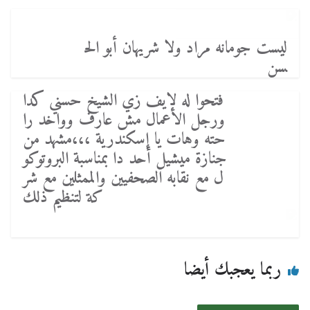
ليست جومانه مراد ولا شريهان أبو الح
سن
فتحوا له لايف زي الشيخ حسني كدا
ورجل الأعمال مش عارف وواخد را
حته وهات يا إسكندرية ،،،مشهد من
جنازة ميشيل أحد دا بمناسبة البروتوكو
ل مع نقابه الصحفيين والممثلين مع شر
كة لتنظيم ذلك
ربما يعجبك أيضا