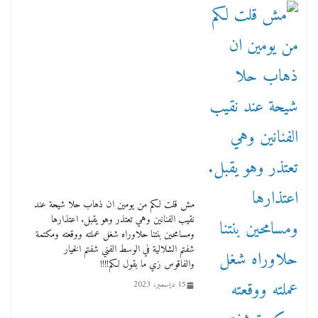
مش قلت لكم من يومين ان ذهاب حلا شيحة عند
نقيب الفنانين وهي تعتذر وهو يقبل. اعتذارها
ومسامحين بنتنا حلاوراه شغل عملته ووقعته ومكتمة
شفتم الشلالية في الوسط الفني شفتم الخيار
والفاقوس زي ما بقول لكم!!!!
15 ديسمبر، 2023