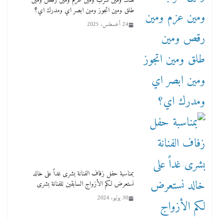
هناك ومين شرب ومين عزم ومين رقص ومين
طلق ومين اتجوز ومين ابصر اي ومدرك اي؟
24 أغسطس، 2025
بمناسبة حفل زفاف الفنانة بشرى غداً على خالد
نستعرض لكم الأزواج السابقين للفنانة بشرى
30 يوليو، 2024