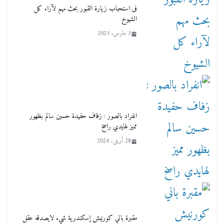
فى استحباب زيارة القبور بحث مهم لآراء كل
الشيوخ
3 مارس، 2023
انفراد بالصور : زفاف حفيدة حسين سالم بظهور
مميز لهايدي راسخ
28 أبريل، 2024
مقبرة باني كورنيش إسكندرية شيء لايصدقه عقل