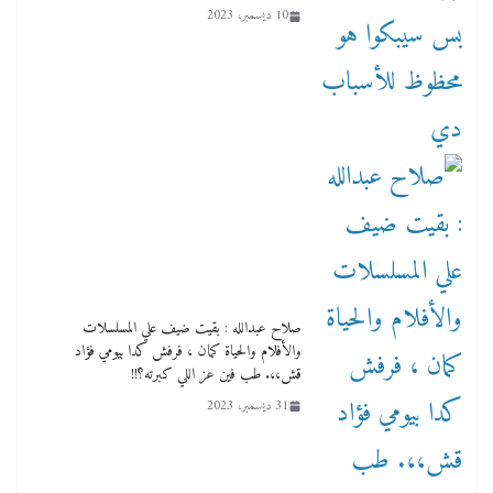
10 ديسمبر، 2023
صلاح عبدالله : بقيت ضيف علي المسلسلات
والأفلام والحياة كمان ، فرفش كدا بيومي فؤاد
قش،،. طب فين عز اللي كبرته؟!!
31 ديسمبر، 2023