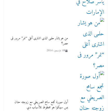
من هو يشار حلمى الذى اشترى أغلى “نمر” مرور فى
مصر؟
18 ديسمبر، 2014
أول صورة تجمع سامح الصريطي مع زوجته حنان
بس سيبكوا هو محظوظ للأسباب دي