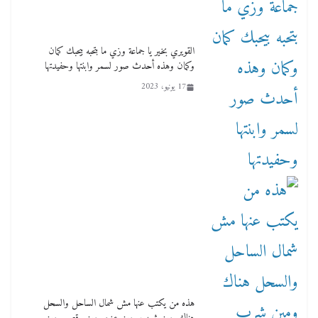
لنا ان نفخر جمعيا إنجلترا تحتفل بمرور 10 سنوات
لأول فرع لمدارس لها بمصر في فينا بحضور ولي
القويري بخير يا جماعة وزي ما بتحبه بيحبك كمان
العهد
وكمان وهذه أحدث صور لسمر وابنتها وحفيدتها
2 أبريل، 2026
17 يونيو، 2023
هذه من يكتب عنها مش شمال الساحل والسحل