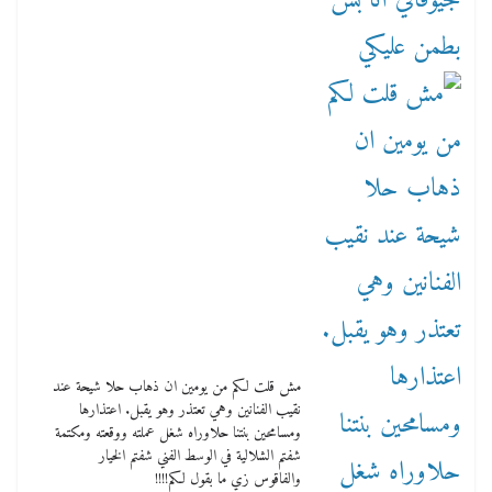
مش قلت لكم من يومين ان ذهاب حلا شيحة عند
نقيب الفنانين وهي تعتذر وهو يقبل. اعتذارها
ومسامحين بنتنا حلاوراه شغل عملته ووقعته ومكتمة
شفتم الشلالية في الوسط الفني شفتم الخيار
والفاقوس زي ما بقول لكم!!!!