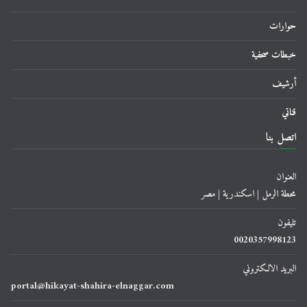
حوارات
خبطات صحفية
أرشيف
قناتي
اتصل بنا
العنوان
محطة الرمل | اسكندرية | مصر
تليفون
0020357998123
البريد الالكتروني
portal@hikayat-shahira-elnaggar.com