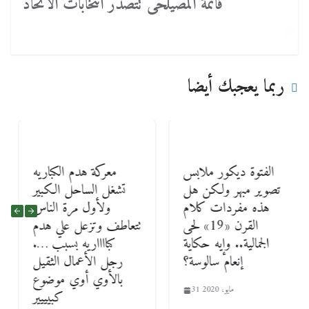
قائمة المصيلحى تتصدر انتخابات الاتحاد
ربما يعجبك أيضا
الفتوة ديكور ملابس
معركة هدم الكباريه
تصوير مبهر ولكن هل
تشغل الساحل الكبير
هذه مفردات كلام
ولأول مرة الناس
القرن «19» لحى
تتعاطف وتزعل علي هدم
الجمالية.. وإيه حكاية
كبااااريه بسبب ….
إنعام سالوسة؟
رجل الأعمال الثقيل
بالأوي أوي موضوع
31 مايو، 2020
كبيييير