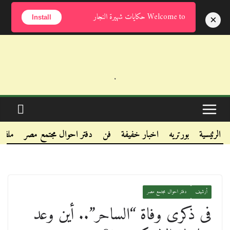
السبت, أغسطس 8, 2026
Welcome to حكايات شهيرة النجار
×
Install
.
.
.
الرئيسية
بورتريه
اخبار خفيفة
فن
دفتر احوال مجتمع مصر
ملفا
أرشيف
دفتر احوال مجتمع مصر
فى ذكرى وفاة “الساحر”.. أين وعد