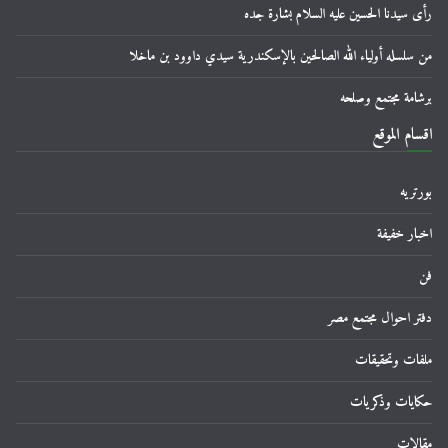
رأى سيدنا الحسين عليه السلام بشارة جده
من سلسله أولياء الله الصالحين بالإسكندرية سيدي داوود بن ماخلا
برشامة مجتمع وصلحه
اقسام الموقع
بورتريه
اخبار خفيفة
فن
دفتر احوال مجتمع مصر
ملفات وتحقيقات
حكايات وذكريات
مقالات