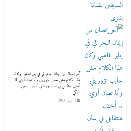
آخر إتصال من إيمان البحر لي في يناير الماضي وكان
هذا الكلام مش حابب تزوريني وأنا تعبان أوي لما
أخف هنتقابل في سان جيوفاني أنا بس بطمن
عليكي
12 يوليو، 2023