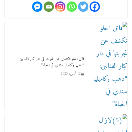
ورحل أبو القانون الدولي هكذا نعي المستشار سامح
عبد الحكم استاذه مفيد شهاب
15 فبراير، 2026
فاتن الحلو تكشف عن تجربتها في دار كبار الفنانين:
“دهب وكاميليا سندي في الحياة”
12 أبريل، 2025
لجنة النقل والمواصلات بمجلس النواب ترسم خارطة
طريق لتطوير المنظومة .. ومصيلحي يطالب بـ«لجان
نوعية متخصصة» وربط التمويل بالإنجاز.