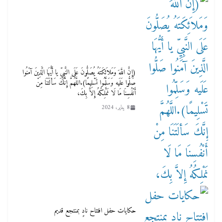
(إِنَّ اللَّهَ وَمَلاَئِكَتَهُ يُصَلُّونَ عَلَى النَّبِيِّ يا أَيُّهَا الَّذِينَ آمَنُوا
صَلُّوا عَلَيه وَسَلِّمُوا تَسْلِيمًا).اللَّهُمَّ إِنَّكَ سَألَتَنَا مِنْ
أَنْفُسِنَا مَا لَا نَمْلِكُهُ إِلاَّ بِكَ،
8 يناير، 2024
حكايات حفل افتتاح نادٍ بمنتجع قديم