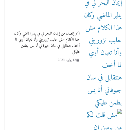
آخر إتصال من إيمان البحر لي في يناير الماضي وكان
هذا الكلام مش حابب تزوريني وأنا تعبان أوي لما
أخف هنتقابل في سان جيوفاني أنا بس بطمن
عليكي
12 يوليو، 2023