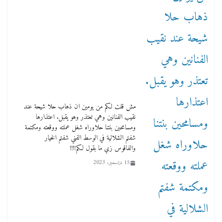
مش قلت لكم من يومين ان ذهاب حلا شيحة عند
نقيب الفنانين وهي تعتذر وهو يقبل. اعتذارها
ومسامحين بنتنا حلاوراه شغل عملته ووقعته ومكتمة
شفتم الشلالية في الوسط الفني شفتم الخيار
والفاقوس زي ما بقول لكم!!!!
15 ديسمبر، 2023