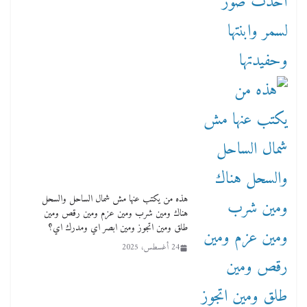
هذه من يكتب عنها مش شمال الساحل والسحل
هناك ومين شرب ومين عزم ومين رقص ومين
طلق ومين اتجوز ومين ابصر اي ومدرك اي؟
24 أغسطس، 2025