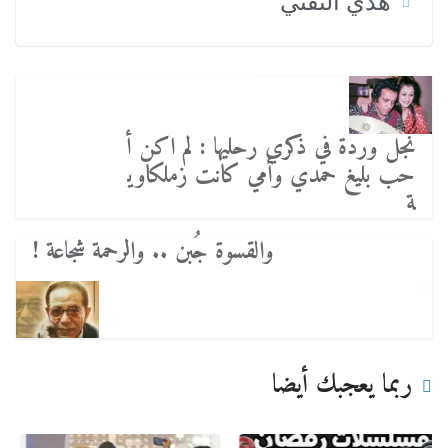
هدي النفتي
نجل وردة في ذكري رحليها : لم اكن أ
حب بليغ حمدي وأمي كانت زملكاوي
ة
والقسوة جُبن .. والرحمة شجاعة !
ربما يعجبك أيضا