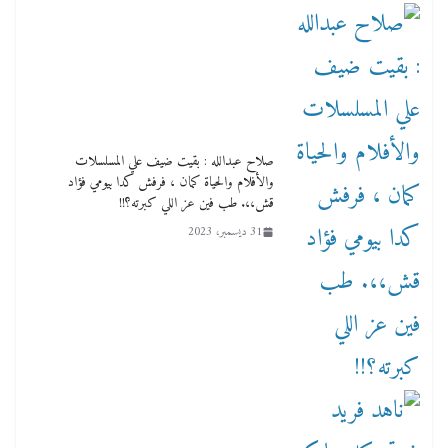
صلاح عبدالله : بقيت ضيف علي المسلسلات
والأفلام والحياة كمان ، فرفش كدا بيومي فؤاد
قش،،. طب فين عز اللي كبرته؟!!
31 ديسمبر، 2023