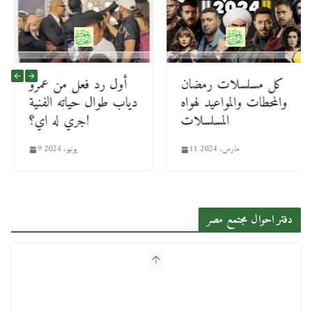
كل مسلسلات رمضان
أول رد فعل من عمرو
والمحطات والمواعيد لهواه
دياب طوال حياته الفنية
المسلسلات
جري له اي؟!
11 مارس، 2024
9 يونيو، 2024
دفتر احوال مجتمع مصر