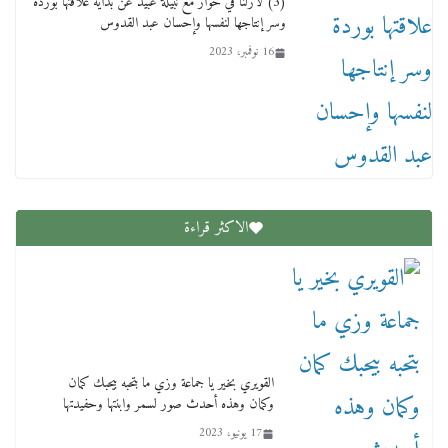
(3) لازلنا في حوار مع نبيلة عبيد عن بداية علاقتها بوردة
وسر إنتاجها لنفسها وإحسان عبد القدوس
16 نوفمبر، 2023
الاكثر قراءة
القويري بخير يا جماعة وزي ما بتحبه بيحبك كمان
وكمان وهذه أحدث صور لسمر وابنتها وحفيدتها
17 يونيو، 2023