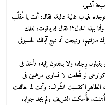
ده بثياب غالية عالية، فقال: أنت يا مُقلَّب
 وأنا بهذا الحال؟! فقال له ياقوت: لعلك
ك منزلتهم، ونهجت أنا نهج آبائك فحسبونى
بلون رِجله، ولا يلتفتون إليه، فأخذ فى
وارعى لو قُطعت لا تساوى درهمين فى
 الطاهر اكتسبت الشّرف، وأنت لما خالفت
اُهنت. فأُسكت الشريف ولم يجد جوابا.