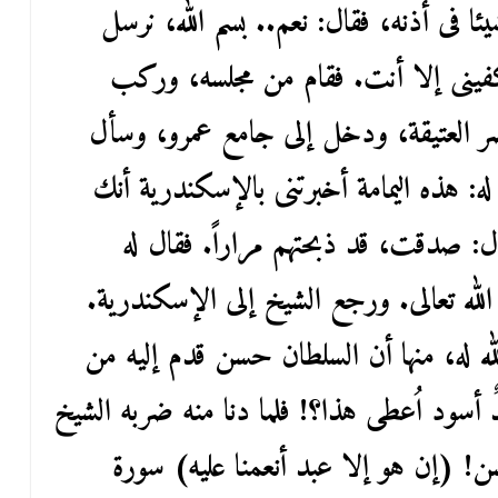
ا فى أذنه، فقال: نعم.. بسم الله، نرسل
كفينى إلا أنت. فقام من مجلسه، وركب
صر العتيقة، ودخل إلى جامع عمرو، وسأل
له: هذه اليمامة أخبرتنى بالإسكندرية أنك
قال: صدقت، قد ذبحتهم مراراً. فقال له
الله تعالى. ورجع الشيخ إلى الإسكندرية.
له له، منها أن السلطان حسن قدم إليه من
ٌ أسود اُعطى هذا؟! فلما دنا منه ضربه الشيخ
! (إن هو إلا عبد أنعمنا عليه) سورة