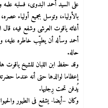
على السيد أحمد البدوى، فسلبه علمه 
بالأولياء، وتوسل بجميع أولياء عصره،
أغاثه ياقوت العرشى وشفع فيه، قال 
أحمد وسأله أن يطيِّب خاطره عليه، وأن
حاله.
وقد حفظ ابن اللبان للشيخ ياقوت هذا
إعظاما لوالدها حتى أنه عندما حضرته
يُدفن تحت رِجليها.
وكان –أيضا- يشفع فى الطيور والحيوا