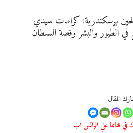
له الصالحين بإسكندرية: كرامات سيدي
ي الطيور والبشر وقصة السلطان
رك المقال
في قناتنا علي الواتس اب