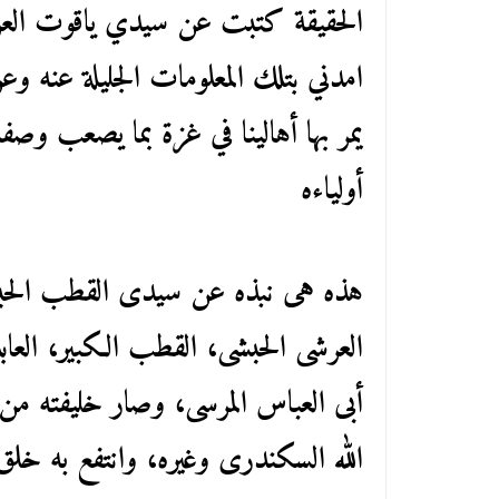
الحقيقة كتبت عن سيدي ياقوت العر
امدني بتلك المعلومات الجليلة عنه و
يمر بها أهالينا في غزة بما يصعب وصفه
أولياءه
هذه هى نبذه عن سيدى القطب الحبش
العرشى الحبشى، القطب الكبير، العاب
أبى العباس المرسى، وصار خليفته من
الله السكندرى وغيره، وانتفع به خل