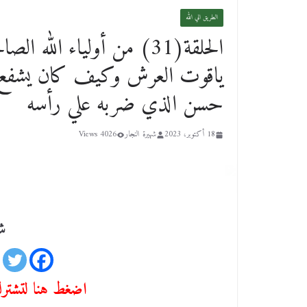
الطريق الي الله
الحلقة(31) من أولياء ال
ياقوت العرش وكيف كان يشفع ف
حسن الذي ضربه علي رأسه
18 أكتوبر، 2023
شهيرة النجار
4026 Views
شا
اضغط هنا لتشترك 