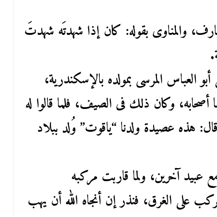
عارف، والمناوى بقوله: كان إذا شهدتَه شهدتَ
.
 أبو العباس المرسى بمولده بالإسكندرية،
أصحابه، وكان ذلك فى الصيف، فلما قالوا له
ال: هذه عصيدة ولدنا “ياقوت” وُلد ببلاد
مع عبيد آخرين، ولما قاربت مركبه
كب على الغرق، فنذر إن أنجاه الله أن يهب