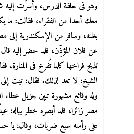
وهو فى حلقة الدرس، وأسرّت إليه شيئ
معك أحدا من الفقراء، فقالت: ما ي
بغلته، وسافر من الإسكندرية إلى م
عن فلان المؤذِّن، فلما حضر إليه قال 
تذبح فراخها كلما تُفرخ فى المنارة. ف
الشيخ: لا تعد لذلك. فقال: تبت إلى 
وله وقائع مشهورة تبين جزيل عطاء ال
مصر زائرا، فلما أبصره خطر بباله: عبد
على رأسه سبع ضربات، وقال: يا حسن