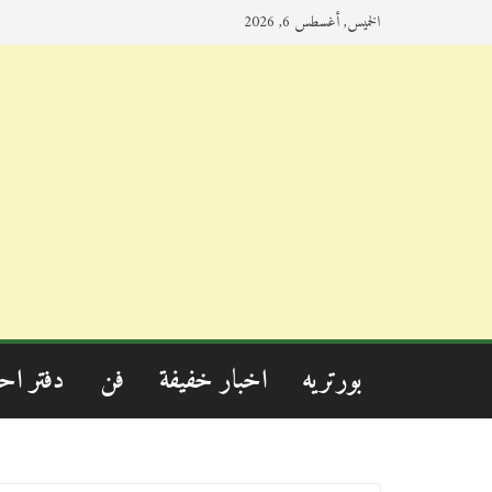
الخميس, أغسطس 6, 2026
بورتريه
اخبار خفيفة
فن
دفتر اح