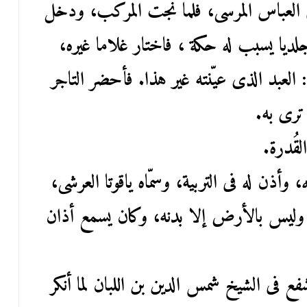
العباس المرسى، فلما نجت المركب، ودخل
لديا يسبب له حكة ، فاختار غلاما غيره،
 العبد الذى عيّنته غير هذا. فأحضر التاجر
 ترى به.
قُدرة.
وأذن له فى التربية، وسمّاه ياقوتا العرشى،
، وليس بالأرض إلا بدنه، وكان يسمع أذان
ع فى الشيخ شمس الدين بن اللبان لما أنكر