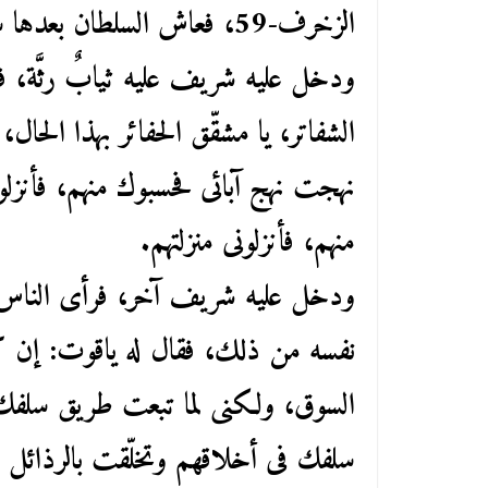
الزخرف-59، فعاش السلطان بعدها سبعة أشهر.
ودخل عليه شريف عليه ثيابٌ رثَّة، فوج
الشفاتر، يا مشقّق الحفائر بهذا الحال،
نهجت نهج آبائى فحسبوك منهم، فأنزلو
منهم، فأنزلونى منزلتهم.
ودخل عليه شريف آخر، فرأى الناس يق
نفسه من ذلك، فقال له ياقوت: إن ك
السوق، ولكنى لما تبعت طريق سلفك
سلفك فى أخلاقهم وتخلّقت بالرذائل 