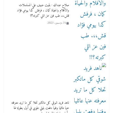
صلاح عبدالله : بقيت ضيف علي المسلسلات
والأفلام والحياة كمان ، فرفش كدا بيومي فؤاد
قش،،. طب فين عز اللي كبرته؟!!
31 ديسمبر، 2023
ناهد فريد شوقي كل ماتكبر تحلا كل ما تريد معرفته
عنها عائليا وفنيا دفعت بليلي علوي في أول بطولة لها