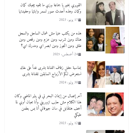
القويري بخير يا جماعة وزي ما بتحبه بيحبك كمان
وكمان وهذه أحدث صور لسمر وابنتها وحفيدتها
17 يونيو، 2023
هذه من يكتب عنها مش شمال الساحل والسحل
هناك ومين شرب ومين عزم ومين رقص ومين
طلق ومين اتجوز ومين ابصر اي ومدرك اي؟
24 أغسطس، 2025
بمناسبة حفل زفاف الفنانة بشرى غداً على خالد
نستعرض لكم الأزواج السابقين للفنانة بشرى
30 يوليو، 2024
آخر إتصال من إيمان البحر لي في يناير الماضي وكان
هذا الكلام مش حابب تزوريني وأنا تعبان أوي لما
أخف هنتقابل في سان جيوفاني أنا بس بطمن
عليكي
12 يوليو، 2023