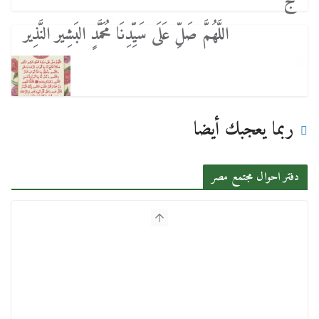
ج
اللَّهُمَّ صَلِّ عَلَى سَيِّدِنَا مُحَمَّدٍ البَشِير النَّذِير
ربما يعجبك أيضا
دفتر احوال مجتمع مصر