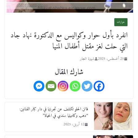
حوارات
انفرد بأول حوار وكواليس مع الدكتورة نهاد جاد
التي حلت لغز مقتل أطفال المنيا
25 أغسطس، 2025
شهيرة النجار
شارك المقال
فاتن الحلو تكشف عن تجربتها في دار كبار الفنانين:
“دهب وكاميليا سندي في الحياة”
12 أبريل، 2025