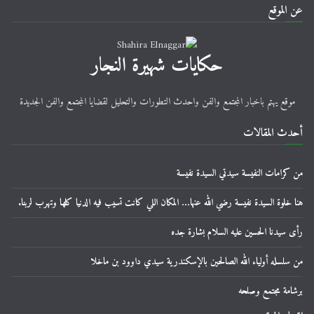
عن الموقع
حكايات شهيرة النجار
موقع يهتم باخبار المجتمع والفن واحدث التطورات والتحليل لقضايا المجتمع والفن الجديدة
أحدث المقالات
من كرامات النفيسة سيدتي السيدة نفيسة
هنا خلوة السيدة نفيسة رضي الله عنها… المكان اللي كانت تسيب فيه الدنيا كلها وتهرب لربنا.
رأى سيدنا الحسين عليه السلام بشارة جده
من سلسله أولياء الله الصالحين بالإسكندرية سيدي داوود بن ماخلا
برشامة مجتمع وصلحه