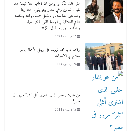
مش قلت لكم من يومين ان ذهاب حلا شيحة عند
نقيب الفنانين وهي تعتذر وهو يقبل. اعتذارها
ومسامحين بنتنا حلاوراه شغل عملته ووقعته ومكتمة
شفتم الشلالية في الوسط الفني شفتم الخيار
والفاقوس زي ما بقول لكم!!!!
15 ديسمبر، 2023
زفاف داليا محمد ثروت علي رجل الأعمال ياسر
صلاح في الإمارات
24 ديسمبر، 2023
من هو يشار حلمى الذى اشترى أغلى “نمر” مرور فى
مصر؟
18 ديسمبر، 2014